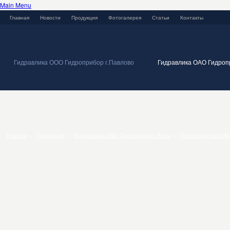
Main Menu
Главная
Новости
Продукция
Фотогалерея
Статьи
Контакты
Гидравлика ООО Гидроприбор г.Павлово
Гидравлика ОАО Гидропр
Главная
»
Продукция
»
Гидравлика ОАО Гидропривод г.Елец
»
Производства ОАО 