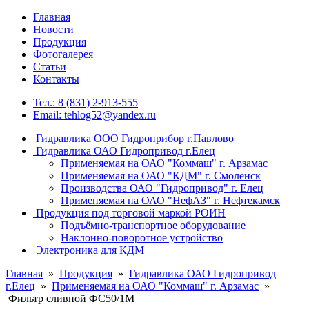
Главная
Новости
Продукция
Фотогалерея
Статьи
Контакты
Тел.: 8 (831) 2-913-555
Email: tehlog52@yandex.ru
Гидравлика ООО Гидроприбор г.Павлово
Гидравлика ОАО Гидропривод г.Елец
Применяемая на ОАО "Коммаш" г. Арзамас
Применяемая на ОАО "КДМ" г. Смоленск
Производства ОАО "Гидропривод" г. Елец
Применяемая на ОАО "НефАЗ" г. Нефтекамск
Продукция под торговой маркой РОИН
Подъёмно-транспортное оборудование
Наклонно-поворотное устройство
Электроника для КДМ
Главная
»
Продукция
»
Гидравлика ОАО Гидропривод
г.Елец
»
Применяемая на ОАО "Коммаш" г. Арзамас
»
Фильтр сливной ФС50/1М