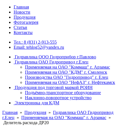
Главная
Новости
Продукция
Фотогалерея
Статьи
Контакты
Тел.: 8 (831) 2-913-555
Email: tehlog52@yandex.ru
Гидравлика ООО Гидроприбор г.Павлово
Гидравлика ОАО Гидропривод г.Елец
Применяемая на ОАО "Коммаш" г. Арзамас
Применяемая на ОАО "КДМ" г. Смоленск
Производства ОАО "Гидропривод" г. Елец
Применяемая на ОАО "НефАЗ" г. Нефтекамск
Продукция под торговой маркой РОИН
Подъёмно-транспортное оборудование
Наклонно-поворотное устройство
Электроника для КДМ
Главная
»
Продукция
»
Гидравлика ОАО Гидропривод
г.Елец
»
Применяемая на ОАО "Коммаш" г. Арзамас
»
Делитель расхода ДР20